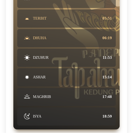
TERBIT
05:51
DHUHA
06:19
DZUHUR
11:53
ASHAR
15:14
MAGHRIB
17:48
ISYA
18:59