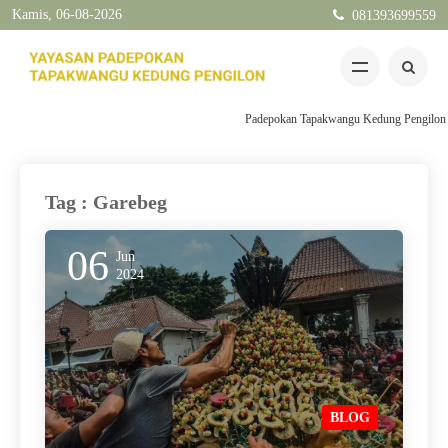
Kamis, 06-08-2026
081393699559
Padepokan Tapakwangu Kedung Pengilon Kec
Tag : Garebeg
06
Jun
2024
BLOG