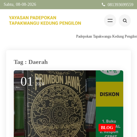
Sabtu, 08-08-2026
081393699559
Padepokan Tapakwangu Kedung Pengilon Ke
Tag : Daerah
01
Jun
2024
BLOG