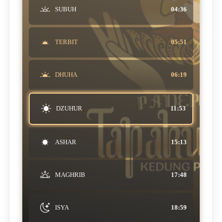
SUBUH
04:36
TERBIT
05:51
DHUHA
06:19
DZUHUR
11:53
ASHAR
15:13
MAGHRIB
17:48
ISYA
18:59