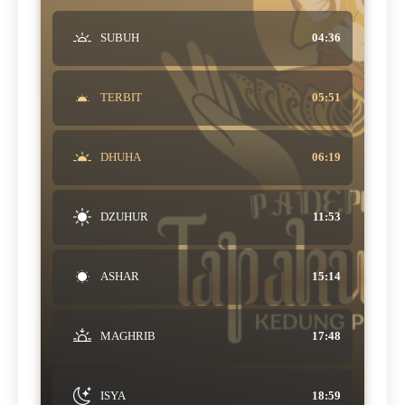
SUBUH
04:36
TERBIT
05:51
DHUHA
06:19
DZUHUR
11:53
ASHAR
15:14
MAGHRIB
17:48
ISYA
18:59