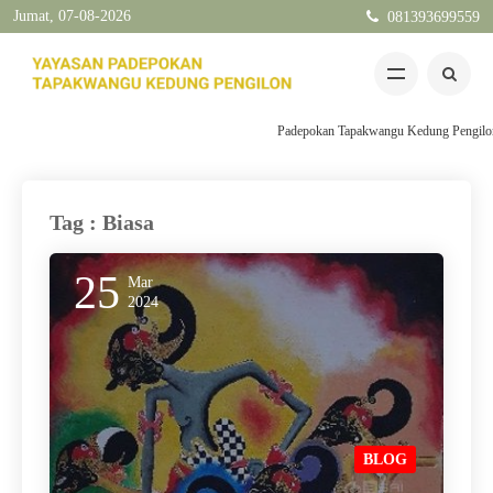
Jumat, 07-08-2026
081393699559
Padepokan Tapakwangu Kedung Pengilon Ke
Tag : Biasa
25
Mar
2024
BLOG