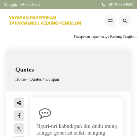
Minggu, 09-08-2026
081393699559
Padepokan Tapakwangu Kedung Pengilon Kec
Quotes
Home
-
Quotes / Kutipan
Nguri-uri kabudayan iku dudu mung
kanggo generasi saiki, nanging