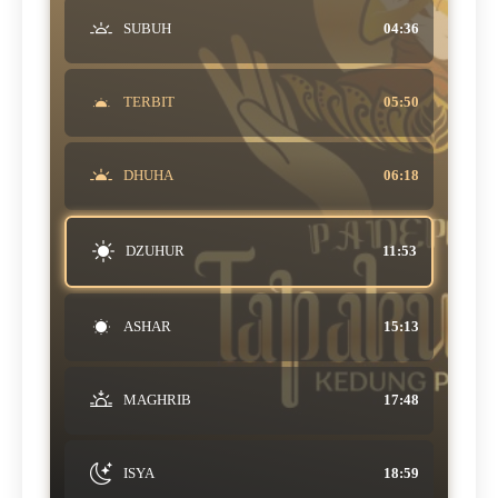
SUBUH
04:36
TERBIT
05:50
DHUHA
06:18
DZUHUR
11:53
ASHAR
15:13
MAGHRIB
17:48
ISYA
18:59