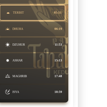
TERBIT
05:51
DHUHA
06:19
DZUHUR
11:53
ASHAR
15:13
MAGHRIB
17:48
ISYA
18:59