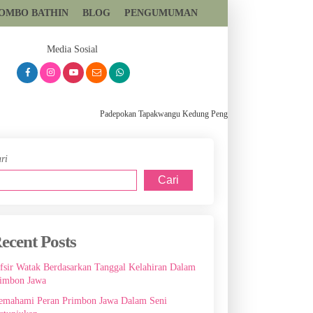
TOMBO BATHIN
BLOG
PENGUMUMAN
081393699559
Media Sosial
Padepokan Tapakwangu Kedung Pengilon Kec Pangkah Kabupaten T
ri
Cari
ecent Posts
fsir Watak Berdasarkan Tanggal Kelahiran Dalam
imbon Jawa
mahami Peran Primbon Jawa Dalam Seni