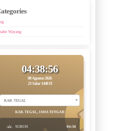
ategories
og
sahe Wayang
04:38:57
08 Agustus 2026
23 Safar 1448 H
KAB. TEGAL
KAB. TEGAL, JAWA TENGAH
SUBUH
04:36