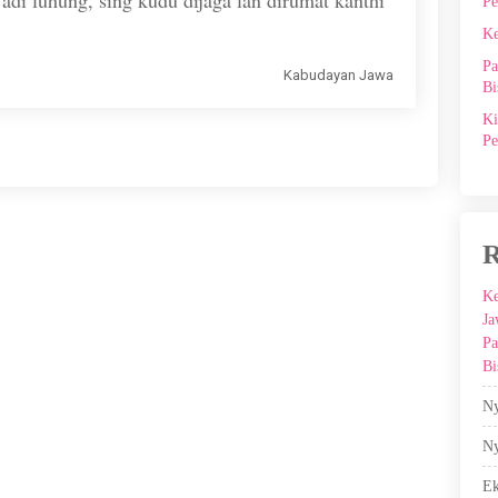
di luhung, sing kudu dijaga lan dirumat kanthi
Pe
Ke
Pa
Kabudayan Jawa
Bi
Ki
Pe
R
Ke
Ja
Pa
Bi
Ny
Ny
E