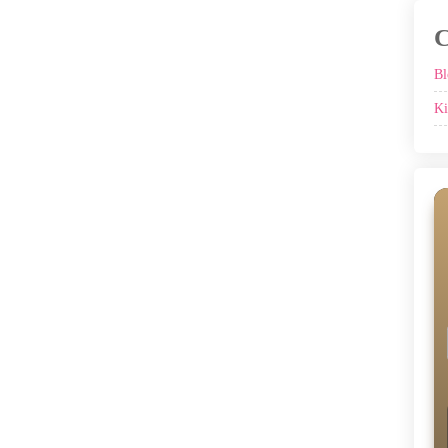
C
Bl
Ki