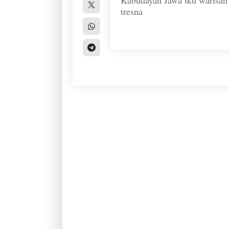
Kabudayan Jawa iku warisan a
tresna