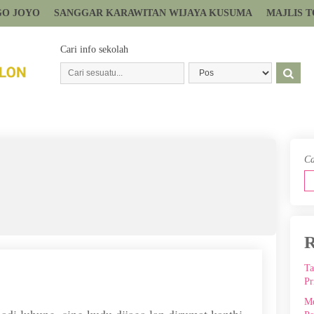
GO JOYO
SANGGAR KARAWITAN WIJAYA KUSUMA
MAJLIS 
Cari info sekolah
Ca
R
Ta
Pr
Me