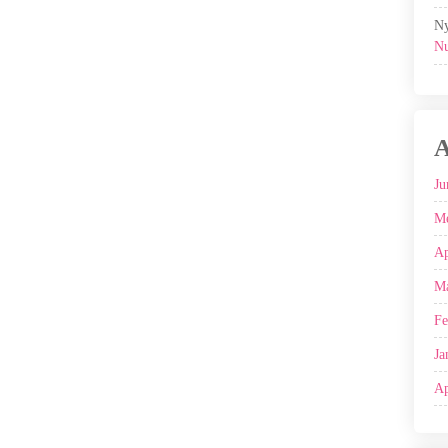
Ny
Nu
A
Ju
Me
Ap
Ma
Fe
Ja
Ap