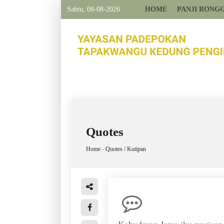
Sabtu, 08-08-2026
HOME
PANJI RONG
Quotes
Home
-
Quotes / Kutipan