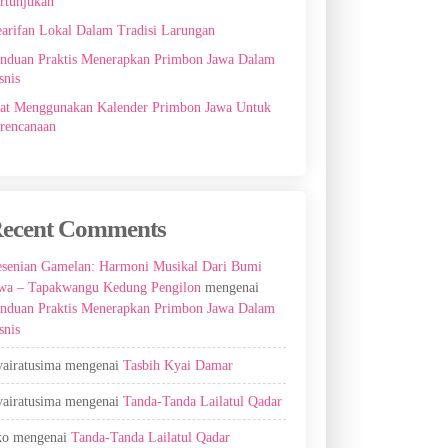
rtunjukan
arifan Lokal Dalam Tradisi Larungan
nduan Praktis Menerapkan Primbon Jawa Dalam
snis
at Menggunakan Kalender Primbon Jawa Untuk
rencanaan
ecent Comments
senian Gamelan: Harmoni Musikal Dari Bumi
wa – Tapakwangu Kedung Pengilon
mengenai
nduan Praktis Menerapkan Primbon Jawa Dalam
snis
airatusima
mengenai
Tasbih Kyai Damar
airatusima
mengenai
Tanda-Tanda Lailatul Qadar
ko
mengenai
Tanda-Tanda Lailatul Qadar