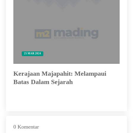
25 MAR 2024
Kerajaan Majapahit: Melampaui
Me
Batas Dalam Sejarah
Bu
Lo
0 Komentar